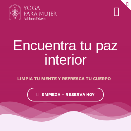
Saltar
al
Tog
contenido
Nav
QUIEN SOY
Encuentra tu paz
COMUNIDAD MUJER
interior
ACADEMIA
LIMPIA TU MENTE Y REFRESCA TU CUERPO
CONTACTAR
EMPIEZA – RESERVA HOY
SUSCRÍBETE